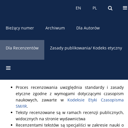
O czasopiśmie
EN
PL
EN
PL
Bieżący numer
Archiwum
Dla Autorów
Dla Recenzentów
Zasady publikowania/ Kodeks etyczny
Zasady recenzowania
Proces recenzowania uwzględnia standardy i zasady
etyczne zgodne z wymogami dotyczącymi czasopism
naukowych, zawarte w
Kodeksie Etyki Czasopisma
SM/IR
.
Teksty recenzowane są w ramach recenzji publicznych,
widocznych na stronie wydawnictwa
Recenzentami tekstów są specjaliści w zakresie nauki o