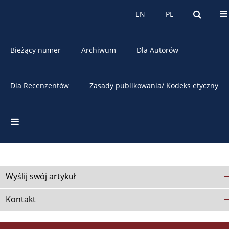
O czasopiśmie
EN
PL
EN
PL
Bieżący numer
Archiwum
Dla Autorów
Dla Recenzentów
Zasady publikowania/ Kodeks etyczny
Indeks dziedzin
Wyślij swój artykuł
Kontakt