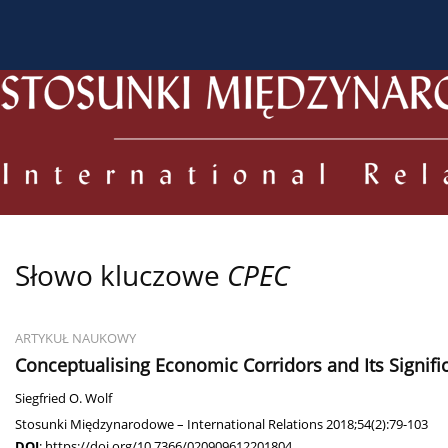
O czasopiśmie
Bieżący numer
Archiwum
Dl
Słowo kluczowe
CPEC
ARTYKUŁ NAUKOWY
Conceptualising Economic Corridors and Its Signifi
Siegfried O. Wolf
Stosunki Międzynarodowe – International Relations 2018;54(2):79-103
DOI
:
https://doi.org/10.7366/020909612201804