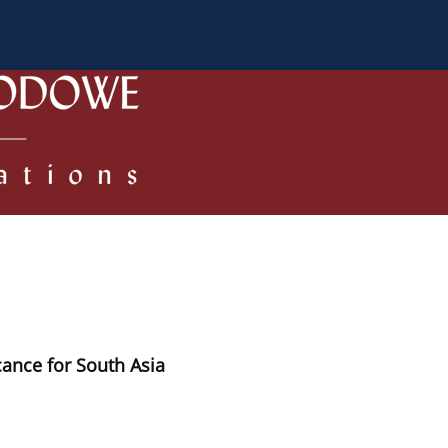
a Autorów
Dla Recenzentów
Zasady publikowania/ Kodek
cance for South Asia