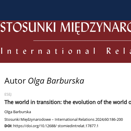
O czasopiśmie
Bieżący numer
Archiwum
Dl
Autor
Olga Barburska
ESEJ
The world in transition: the evolution of the world
Olga Barburska
Stosunki Międzynarodowe – International Relations 2024;60:186-200
DOI
:
https://doi.org/10.12688/ stomiedintrelat.17877.1