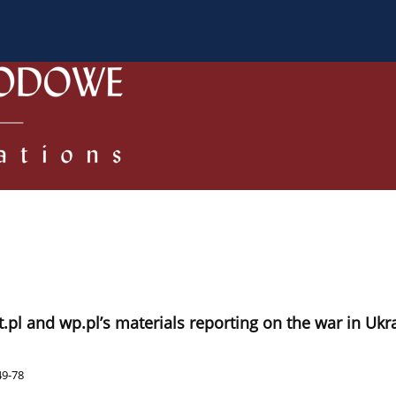
a Autorów
Dla Recenzentów
Zasady publikowania/ Kodek
pl and wp.pl’s materials reporting on the war in Ukrai
49-78