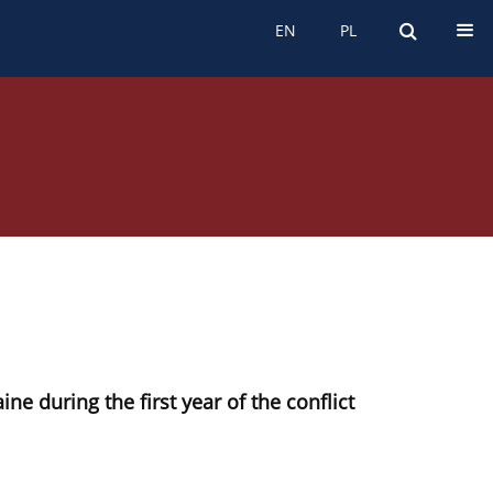
s etyczny
EN
PL
EN
PL
ne during the first year of the conflict