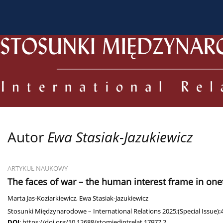
O czasopiśmie
Bieżący numer
Archiwum
Dl
Autor
Ewa Stasiak-Jazukiewicz
ARTYKUŁ NAUKOWY
The faces of war – the human interest frame in onet.
Marta Jas-Koziarkiewicz
,
Ewa Stasiak-Jazukiewicz
Stosunki Międzynarodowe – International Relations 2025;(Special Issue):
DOI
:
https://doi.org/10.12688/stomiedintrelat.17977.2