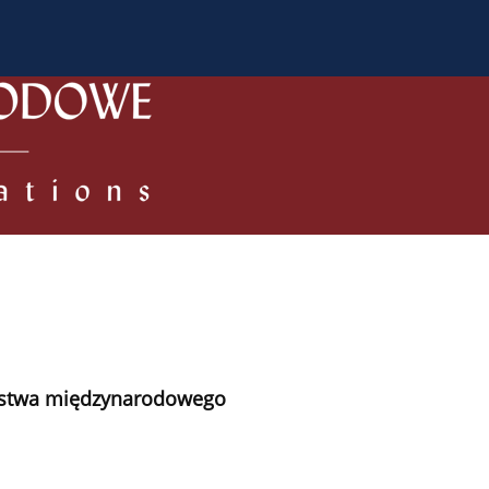
a Autorów
Dla Recenzentów
Zasady publikowania/ Kodek
eństwa międzynarodowego