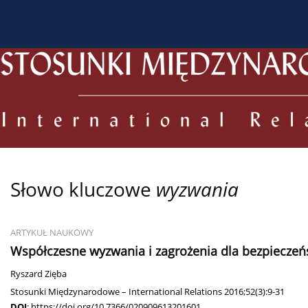
O czasopiśmie
Bieżący numer
Archiwum
Dl
Słowo kluczowe
wyzwania
ARTYKUŁ NAUKOWY
Współczesne wyzwania i zagrożenia dla bezpiecz
Ryszard Zięba
Stosunki Międzynarodowe – International Relations 2016;52(3):9-31
DOI
:
https://doi.org/10.7366/020909613201601