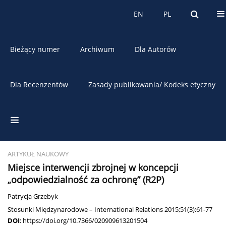
O czasopiśmie
EN
PL
EN
PL
Bieżący numer
Archiwum
Dla Autorów
Dla Recenzentów
Zasady publikowania/ Kodeks etyczny
Słowo kluczowe
RWP
ARTYKUŁ NAUKOWY
Miejsce interwencji zbrojnej w koncepcji
„odpowiedzialność za ochronę” (R2P)
Patrycja Grzebyk
Stosunki Międzynarodowe – International Relations 2015;51(3):61-77
DOI
:
https://doi.org/10.7366/020909613201504