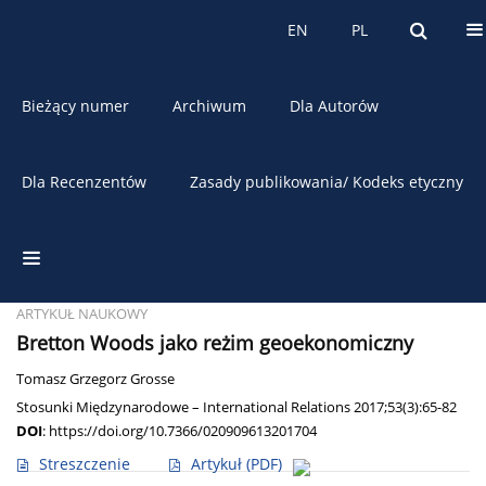
O czasopiśmie
EN
PL
EN
PL
Bieżący numer
Archiwum
Dla Autorów
Dla Recenzentów
Zasady publikowania/ Kodeks etyczny
Autor
Tomasz Grosse
ARTYKUŁ NAUKOWY
Bretton Woods jako reżim geoekonomiczny
Tomasz Grzegorz Grosse
Stosunki Międzynarodowe – International Relations 2017;53(3):65-82
DOI
:
https://doi.org/10.7366/020909613201704
Streszczenie
Artykuł
(PDF)