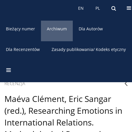
O czasopiśmie
EN
PL
EN
PL
Bieżący numer
Archiwum
Dla Autorów
Dla Recenzentów
Zasady publikowania/ Kodeks etyczny
4/2017 vol. 53
Pobierz cytowanie
RECENZJA
Maéva Clément, Eric Sangar
(red.), Researching Emotions in
International Relations.