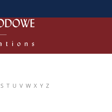
 Authors
Review process
Policies/Ethical Code
S
T
U
V
W
X
Y
Z