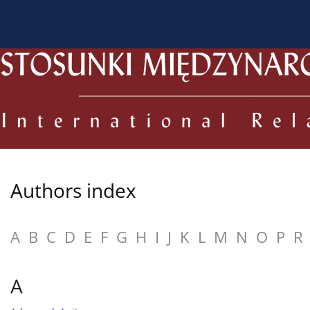
About the Journal
Current issue
Archive
For
Authors index
A
B
C
D
E
F
G
H
I
J
K
L
M
N
O
P
R
A