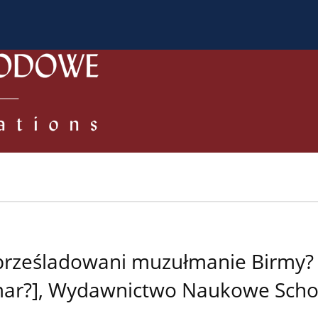
 Authors
Review process
Policies/Ethical Code
 prześladowani muzułmanie Birmy?
ar?], Wydawnictwo Naukowe Schol