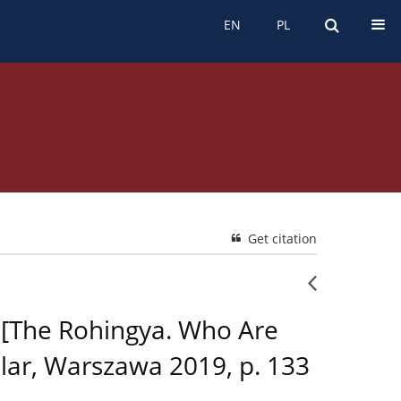
EN
PL
EN
PL
Get citation
 [The Rohingya. Who Are
ar, Warszawa 2019, p. 133