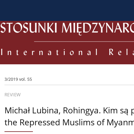
About the Journal
Current issue
Archive
For
3/2019 vol. 55
REVIEW
Michał Lubina, Rohingya. Kim są
the Repressed Muslims of Myanm